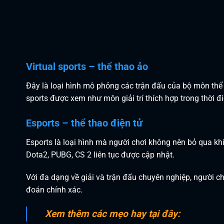
Virtual sports – thể thao ảo
Đây là loại hình mô phỏng các trận đấu của bộ môn thể 
sports được xem như môn giải trí thích hợp trong thời đ
Esports – thể thao điện tử
Esports là loại hình mà người chơi không nên bỏ qua kh
Dota2, PUBG, CS 2 liên tục được cập nhật.
Với đa dạng về giải và trận đấu chuyên nghiệp, người c
đoán chính xác.
Xem thêm các mẹo hay tại đây: