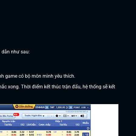
g dẫn như sau:
ảnh game có bộ môn mình yêu thích.
ắc xong. Thời điểm kết thúc trận đấu, hệ thống sẽ kết