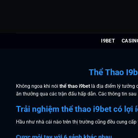
Bỏ
qua
nội
dung
I9BET
CASIN
Thể Thao I9b
Không ngoa khi nói
thể thao i9bet
là địa điểm lý tưởng 
ăn thưởng qua các trận đấu hấp dẫn. Các thông tin sau
Trải nghiệm thể thao i9bet có lợi í
Hầu như nhà cái nào trên thị trường cũng đều cung cấ
Cược mỏi tay với 6 sảnh khác nhau