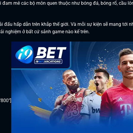
hơi đam mê các bộ môn quen thuộc như bóng đá, bóng rổ, cầu 
ải đấu hấp dẫn trên khắp thế giới. Và mỗi sự kiện sẽ mang tới n
rải nghiệm ở bất cứ sảnh game nào kể trên.
"800"]