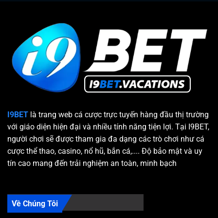
I9BET
là trang web cá cược trực tuyến hàng đầu thị trường
với giáo diện hiện đại và nhiều tính năng tiện lợi. Tại I9BET,
người chơi sẽ được tham gia đa dạng các trò chơi như cá
cược thể thao, casino, nổ hũ, bắn cá,.... Độ bảo mật và uy
tín cao mang đến trải nghiệm an toàn, minh bạch
Về Chúng Tôi