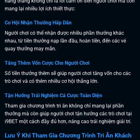
hàng tháng không chỉ là lời cảm ơn đến người chơi mà còn
mang lại nhiều lợi ích thiết thực:
Cơ Hội Nhận Thưởng Hấp Dẫn
Người chơi có thể nhận được nhiều phần thưởng khác
nhau, từ tiền thưởng nạp lần đầu, hoàn tiền, đến các vé
quay thưởng may mắn.
Tăng Thêm Vốn Cược Cho Người Chơi
Số tiền thưởng thêm sẽ giúp người chơi tăng vốn cho các
trò chơi và có thêm nhiều cơ hội thắng lớn.
Tận Hưởng Trải Nghiệm Cá Cược Toàn Diện
Tham gia chương trình tri ân không chỉ mang lại phần
thưởng mà còn giúp người chơi tận hưởng các trò chơi tại
i9BET một cách đầy đủ hơn, nâng cao trải nghiệm giải trí.
Lưu Ý Khi Tham Gia Chương Trình Tri Ân Khách