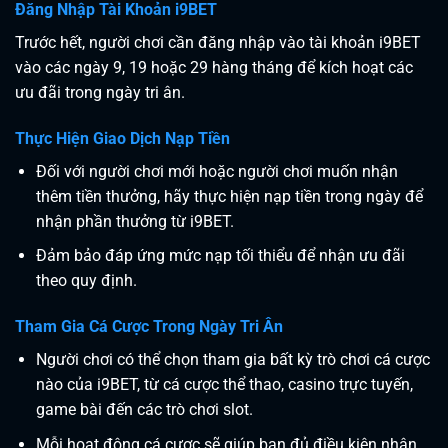
Đăng Nhập Tài Khoản i9BET
Trước hết, người chơi cần đăng nhập vào tài khoản i9BET
vào các ngày 9, 19 hoặc 29 hàng tháng để kích hoạt các
ưu đãi trong ngày tri ân.
Thực Hiện Giao Dịch Nạp Tiền
Đối với người chơi mới hoặc người chơi muốn nhận
thêm tiền thưởng, hãy thực hiện nạp tiền trong ngày để
nhận phần thưởng từ i9BET.
Đảm bảo đáp ứng mức nạp tối thiểu để nhận ưu đãi
theo quy định.
Tham Gia Cá Cược Trong Ngày Tri Ân
Người chơi có thể chọn tham gia bất kỳ trò chơi cá cược
nào của i9BET, từ cá cược thể thao, casino trực tuyến,
game bài đến các trò chơi slot.
Mỗi hoạt động cá cược sẽ giúp bạn đủ điều kiện nhận